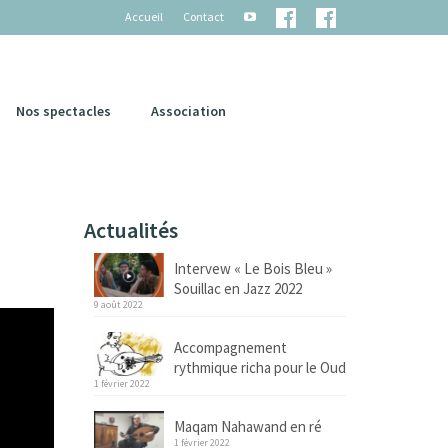
Accueil
Contact
Nos spectacles
Association
Actualités
Intervew « Le Bois Bleu »
Souillac en Jazz 2022
9 août 2022
Accompagnement
rythmique richa pour le Oud
1 février 2022
Maqam Nahawand en ré
1 février 2022