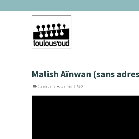
Malish Aïnwan (sans adre
Classé dans :
Actualités
|
0