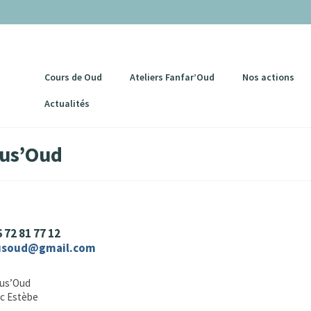
Cours de Oud
Ateliers Fanfar’Oud
Nos actions
Actualités
ous’Oud
6 72 81 77 12
usoud@gmail.com
ous’Oud
ic Estèbe