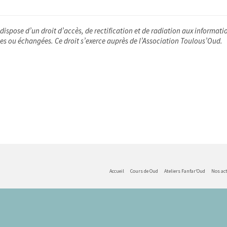
 dispose d’un droit d’accès, de rectification et de radiation aux informati
es ou échangées. Ce droit s’exerce auprès de l’Association Toulous’Oud.
Accueil
Cours de Oud
Ateliers Fanfar’Oud
Nos ac