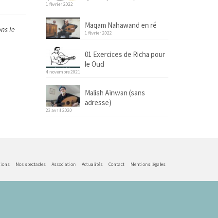
1 février 2022
Maqam Nahawand en ré
ons le
1 février 2022
01 Exercices de Richa pour
le Oud
4 novembre 2021
Malish Aïnwan (sans
adresse)
23 avril 2020
tions
Nos spectacles
Association
Actualités
Contact
Mentions légales