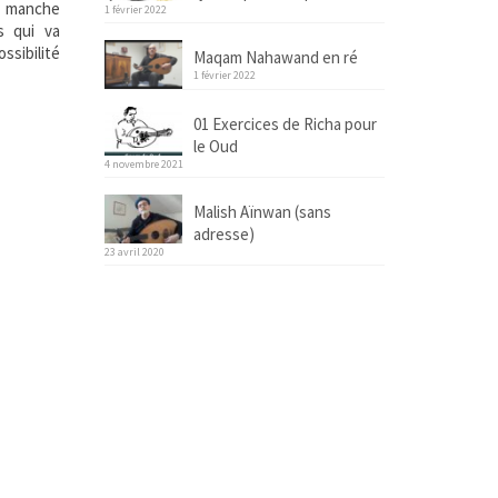
u manche
1 février 2022
s qui va
ssibilité
Maqam Nahawand en ré
1 février 2022
01 Exercices de Richa pour
le Oud
4 novembre 2021
Malish Aïnwan (sans
adresse)
23 avril 2020