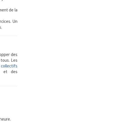
ment de la
rcices. Un
s.
lopper des
 tous. Les
 collectifs
n et des
 heure.